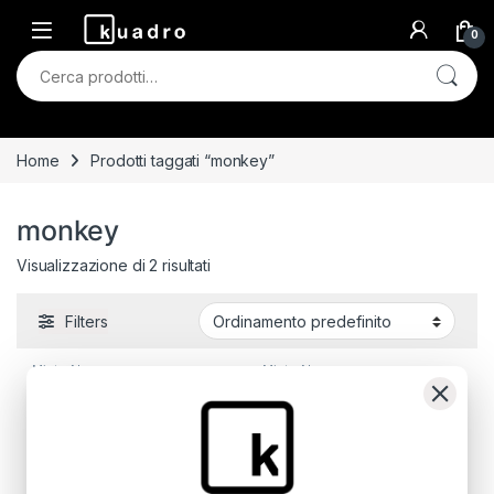
Skip to navigation
Skip to content
0
Cerca:
Home
Prodotti taggati “monkey”
monkey
Visualizzazione di 2 risultati
Filters
Mista Abs
Mista Abs
Edge Orange Monkey
Sea Monkey