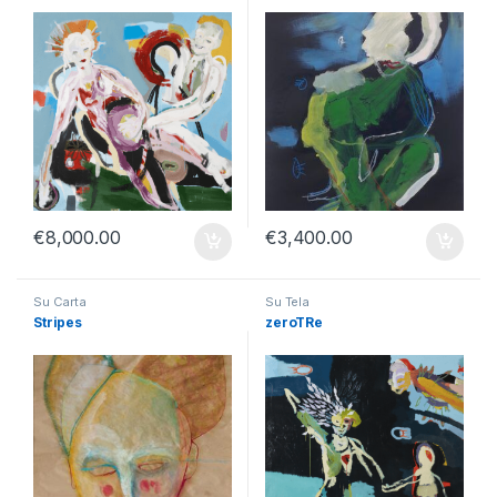
€
8,000.00
€
3,400.00
Su Carta
Su Tela
Stripes
zeroTRe