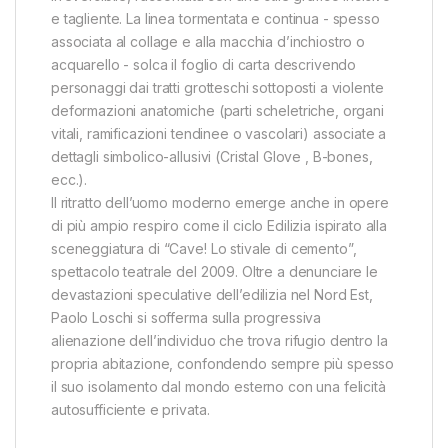
e tagliente. La linea tormentata e continua - spesso
associata al collage e alla macchia d’inchiostro o
acquarello - solca il foglio di carta descrivendo
personaggi dai tratti grotteschi sottoposti a violente
deformazioni anatomiche (parti scheletriche, organi
vitali, ramificazioni tendinee o vascolari) associate a
dettagli simbolico-allusivi (Cristal Glove , B-bones,
ecc.).
Il ritratto dell’uomo moderno emerge anche in opere
di più ampio respiro come il ciclo Edilizia ispirato alla
sceneggiatura di “Cave! Lo stivale di cemento”,
spettacolo teatrale del 2009. Oltre a denunciare le
devastazioni speculative dell’edilizia nel Nord Est,
Paolo Loschi si sofferma sulla progressiva
alienazione dell’individuo che trova rifugio dentro la
propria abitazione, confondendo sempre più spesso
il suo isolamento dal mondo esterno con una felicità
autosufficiente e privata.