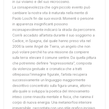
in cui viviamo e del suo microcosmo.
La consapevolezza che ogni piccolo evento può
cambiare la nostra vita è maturata nella mente di
Paolo Loschi fin dai suoi esordi. Momenti o persone
in apparenza insignificanti possono
inconsapevolmente indicarci la strada da percorrere.
Com’è accaduto all’artista durante il suo soggiorno a
Cadice, in Spagna, dal quale hanno preso vita nel
2006 la serie Angel de Tierra, un angelo che non
può volare perché ha una missione da compiere
sulla terra: elevare il comune sentire. Da quella pittura
che potremmo definire “espressionista”, composta
da violenza gestuale e cromatica che a tratti
oltrepassa l’immagine figurale, l’artista recupera
successivamente un linguaggio maggiormente
descrittivo concentrato sulla figura umana, attorno
alla quale si sviluppa la poetica del rinnovamento
inteso come rinascita mentale e fisica, che rianima il
corpo di nuova energia. Una metamorfosi interiore
irreversibile, raccontata con uno stile grafico incisivo