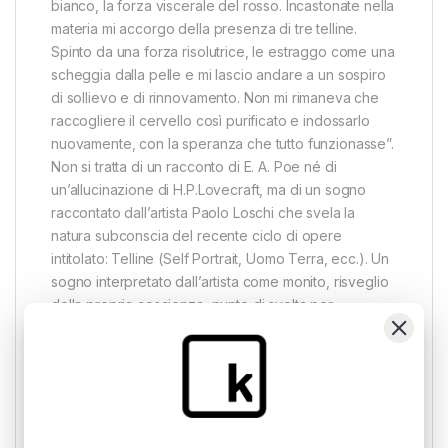
bianco, la forza viscerale del rosso. Incastonate nella
materia mi accorgo della presenza di tre telline.
Spinto da una forza risolutrice, le estraggo come una
scheggia dalla pelle e mi lascio andare a un sospiro
di sollievo e di rinnovamento. Non mi rimaneva che
raccogliere il cervello così purificato e indossarlo
nuovamente, con la speranza che tutto funzionasse”.
Non si tratta di un racconto di E. A. Poe né di
un’allucinazione di H.P.Lovecraft, ma di un sogno
raccontato dall’artista Paolo Loschi che svela la
natura subconscia del recente ciclo di opere
intitolato: Telline (Self Portrait, Uomo Terra, ecc.). Un
sogno interpretato dall’artista come monito, risveglio
della propria coscienza, punto di svolta per
approdare a un rinnovamento interiore e creativo, al
superamento di una forma mentis quotidiana e
metodica. Una rivelazione che libera le forze sepolte
dell’interiorità e le riversa di getto sul foglio di carta in
una sorta di automatismo psichico dal sapore
surrealista. Il coinvolgimento fisico e mentale