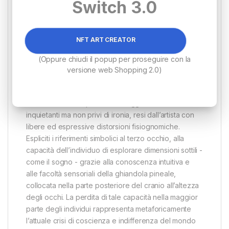
Switch 3.0
dell’autore è tale da sprofondare in una dilatazione
temporale che coincide con il suo fare pittorico
protraendo il sogno nello stato di veglia.
NFT ART CREATOR
Alla base dell’operazione creativa un linguaggio
figurativo d’immediata forza evocativa, capace di
(Oppure chiudi il popup per proseguire con la
raggiungere risultati di ferma poesia. La linea incisiva,
versione web Shopping 2.0)
il colore evanescente, la luce cosmica primigenia,
tracciano l’immagine dell’Io in costante metamorfosi,
dando vita a un repertorio di soggetti dai tratti
inquietanti ma non privi di ironia, resi dall’artista con
libere ed espressive distorsioni fisiognomiche.
Espliciti i riferimenti simbolici al terzo occhio, alla
capacità dell’individuo di esplorare dimensioni sottili -
come il sogno - grazie alla conoscenza intuitiva e
alle facoltà sensoriali della ghiandola pineale,
collocata nella parte posteriore del cranio all’altezza
degli occhi. La perdita di tale capacità nella maggior
parte degli individui rappresenta metaforicamente
l’attuale crisi di coscienza e indifferenza del mondo