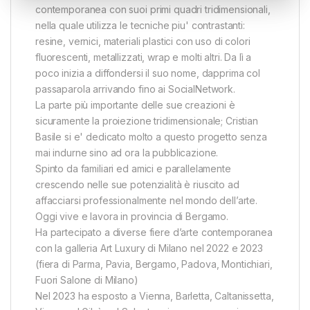
contemporanea con suoi primi quadri tridimensionali,
nella quale utilizza le tecniche piu' contrastanti:
resine, vernici, materiali plastici con uso di colori
fluorescenti, metallizzati, wrap e molti altri. Da lì a
poco inizia a diffondersi il suo nome, dapprima col
passaparola arrivando fino ai SocialNetwork.
La parte più importante delle sue creazioni è
sicuramente la proiezione tridimensionale; Cristian
Basile si e' dedicato molto a questo progetto senza
mai indurne sino ad ora la pubblicazione.
Spinto da familiari ed amici e parallelamente
crescendo nelle sue potenzialità è riuscito ad
affacciarsi professionalmente nel mondo dell’arte.
Oggi vive e lavora in provincia di Bergamo.
Ha partecipato a diverse fiere d’arte contemporanea
con la galleria Art Luxury di Milano nel 2022 e 2023
(fiera di Parma, Pavia, Bergamo, Padova, Montichiari,
Fuori Salone di Milano)
Nel 2023 ha esposto a Vienna, Barletta, Caltanissetta,