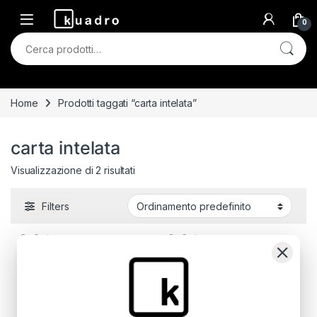
Skip to navigation
Skip to content
0
Cerca:
Home
Prodotti taggati “carta intelata”
carta intelata
Visualizzazione di 2 risultati
Filters
Su Carta
Su Carta
Crystal Glove
Vedere il Sentire