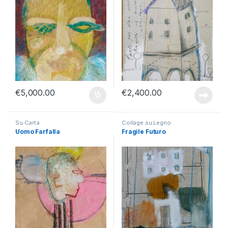
€
5,000.00
€
2,400.00
Su Carta
Collage su Legno
Uomo Farfalla
Fragile Futuro