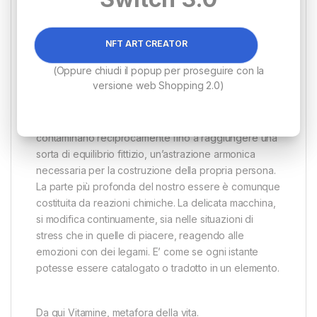
acqua ossigenata, china, pastelli all’acqua, matite. In
Vitamine, l’uso del colore rasenta la formula
alchemica, perché è un ciclo pittorico che parla del
NFT ART CREATOR
doppio, ovvero: come ci si vede e la percezione
(Oppure chiudi il popup per proseguire con la
interiore dell’ io.
versione web Shopping 2.0)
A volte questi due fattori si confondono e si
contaminano reciprocamente fino a raggiungere una
sorta di equilibrio fittizio, un’astrazione armonica
necessaria per la costruzione della propria persona.
La parte più profonda del nostro essere è comunque
costituita da reazioni chimiche. La delicata macchina,
si modifica continuamente, sia nelle situazioni di
stress che in quelle di piacere, reagendo alle
emozioni con dei legami. E’ come se ogni istante
potesse essere catalogato o tradotto in un elemento.
Da qui Vitamine, metafora della vita.