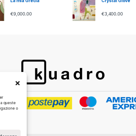
La mia Grecia
Crystal Glove
€
9,000.00
€
3,400.00
er
 a queste
vigazione o
e