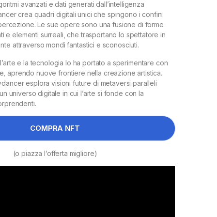
goritmi avanzati e dati generati dall’intelligenza
ancer crea quadri digitali unici che spingono i confini
a percezione. Le sue opere sono una fusione di forme
nti e elementi surreali, che trasportano lo spettatore in
te attraverso mondi fantastici e sconosciuti.
l’arte e la tecnologia lo ha portato a sperimentare con
iale, aprendo nuove frontiere nella creazione artistica.
ancer esplora visioni future di metaversi paralleli
un universo digitale in cui l’arte si fonde con la
orprendenti.
COMPRA NFT
(o piazza l’offerta migliore)