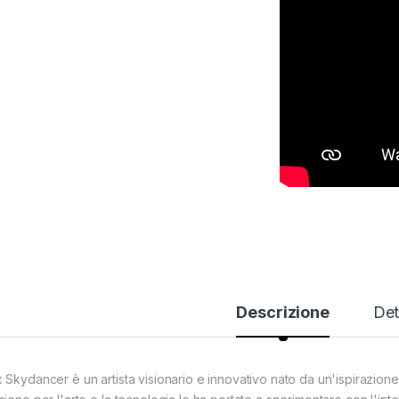
Descrizione
Det
 Skydancer è un artista visionario e innovativo nato da un'ispirazion