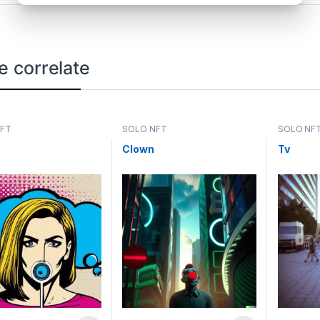
e correlate
NFT
SOLO NFT
SOLO NF
a
Clown
Tv