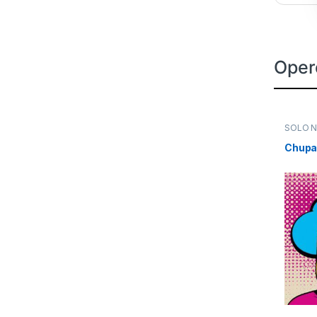
Oper
SOLO 
Chup