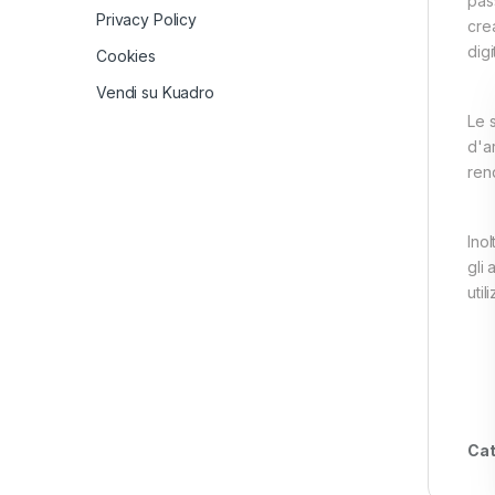
pass
Privacy Policy
crea
digi
Cookies
Vendi su Kuadro
Le s
d'ar
ren
Ino
gli 
util
Cat