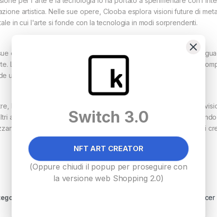
ione per l'arte e la tecnologia lo ha portato a sperimentare con l'inte
zione artistica. Nelle sue opere, Clooba esplora visioni future di metav
tale in cui l'arte si fonde con la tecnologia in modi sorprendenti.
ue esposizioni hanno attirato l'attenzione a livello internazionale, gua
te. La sua continua ricerca di nuovi modi per esprimere concetti comples
de un artista all'avanguardia e avvincente.
ltre, Max è un fervente sostenitore dell'open source e della condivis
Switch 3.0
altri ad abbracciare l'intersezione tra arte e tecnologia, incoraggiand
izzano l'intelligenza artificiale come strumento per esplorare mondi cre
NFT ART CREATOR
(Oppure chiudi il popup per proseguire con
la versione web Shopping 2.0)
egoria:
SOLO NFT
Tag:
arte digitale
,
arte nft
,
max skydancer