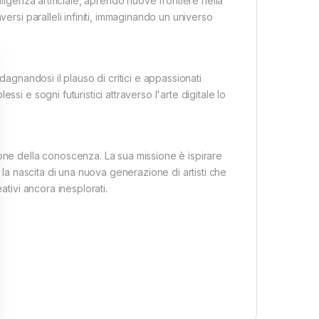
lligenza artificiale, aprendo nuove frontiere nella
ersi paralleli infiniti, immaginando un universo
dagnandosi il plauso di critici e appassionati
si e sogni futuristici attraverso l'arte digitale lo
ione della conoscenza. La sua missione è ispirare
o la nascita di una nuova generazione di artisti che
ativi ancora inesplorati.