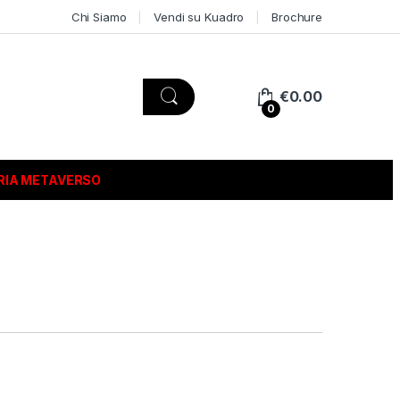
Chi Siamo
Vendi su Kuadro
Brochure
€
0.00
0
RIA METAVERSO