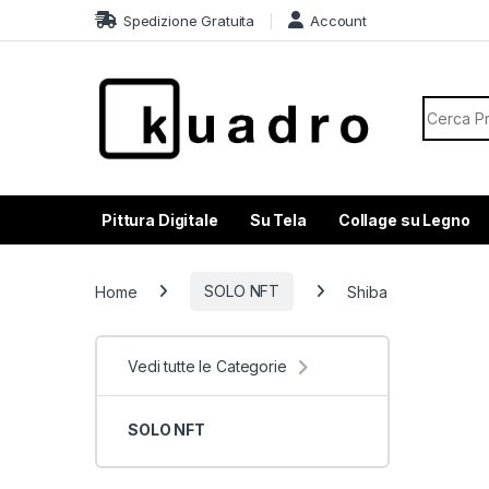
Skip to navigation
Skip to content
Spedizione Gratuita
Account
Search f
Pittura Digitale
Su Tela
Collage su Legno
Home
SOLO NFT
Shiba
Vedi tutte le Categorie
SOLO NFT