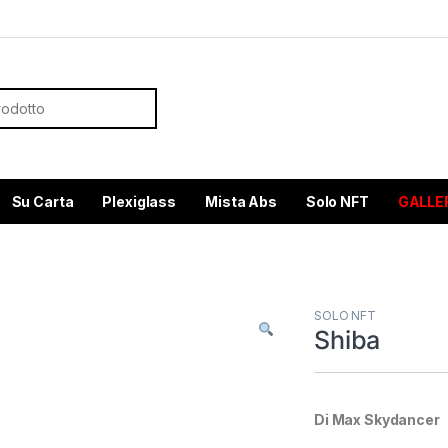
or:
Su Carta
Plexiglass
Mista Abs
Solo NFT
GALLE
SOLO NFT
Shiba
Di Max Skydancer