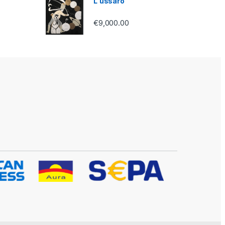
L'ussaro
€
9,000.00