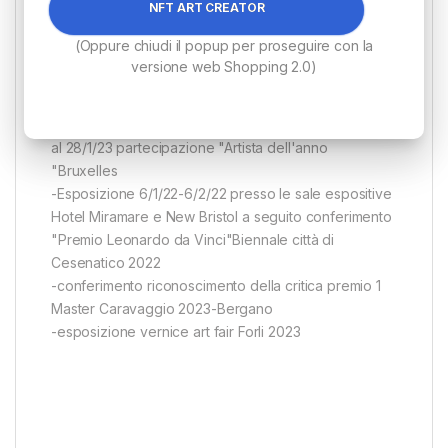
NFT ART CREATOR
Roma 14/26-12/22
-Partecipazione alla IV edizione del concorso
(Oppure chiudi il popup per proseguire con la
nazionale di pittura "Dantebus bazart"
versione web Shopping 2.0)
-Video esposizione con conferimento premio "Artisti
Contemporanei" Carrousel du Louvre 21/23-10/22
-Video esposizione presso Espace art Gallery dal 4
al 28/1/23 partecipazione "Artista dell'anno
"Bruxelles
-Esposizione 6/1/22-6/2/22 presso le sale espositive
Hotel Miramare e New Bristol a seguito conferimento
"Premio Leonardo da Vinci"Biennale città di
Cesenatico 2022
-conferimento riconoscimento della critica premio 1
Master Caravaggio 2023-Bergano
-esposizione vernice art fair Forli 2023