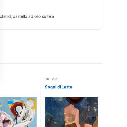
Schmid
,
pastello ad olio su tela
Su Tela
o
Sogni di Latta