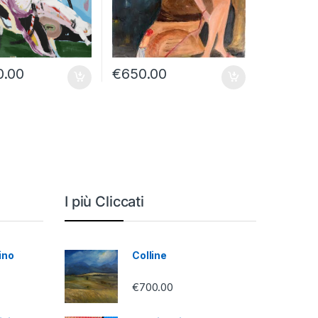
0.00
€
650.00
I più Cliccati
ino
Colline
€
700.00