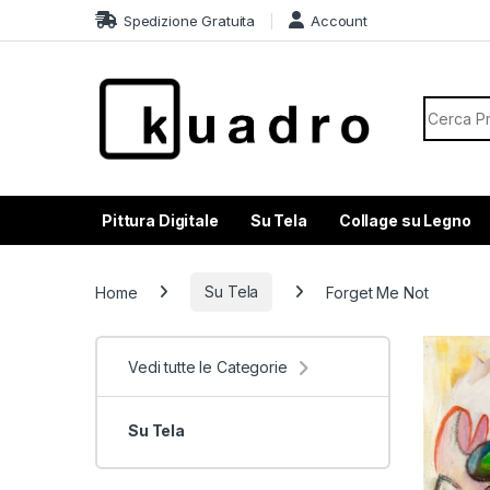
Skip to navigation
Skip to content
Spedizione Gratuita
Account
Search f
Pittura Digitale
Su Tela
Collage su Legno
Home
Su Tela
Forget Me Not
Vedi tutte le Categorie
Su Tela