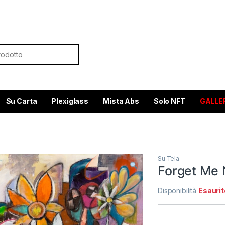
or:
Su Carta
Plexiglass
Mista Abs
Solo NFT
GALLE
Su Tela
Forget Me 
Disponibilità
Esaurit