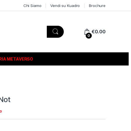
Chi Siamo
Vendi su Kuadro
Brochure
€
0.00
0
RIA METAVERSO
Not
o