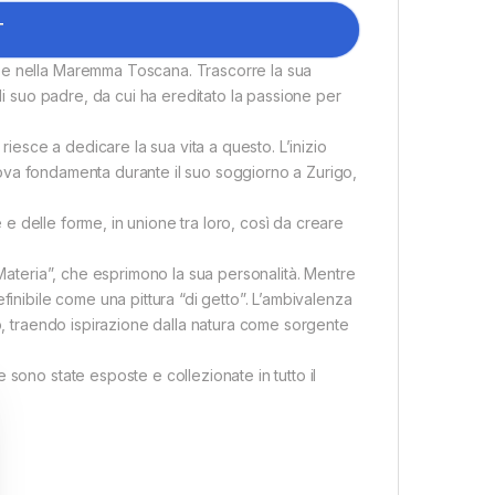
T
se nella Maremma Toscana. Trascorre la sua
di suo padre, da cui ha ereditato la passione per
riesce a dedicare la sua vita a questo. L’inizio
 trova fondamenta durante il suo soggiorno a Zurigo,
e e delle forme, in unione tra loro, così da creare
“Materia”, che esprimono la sua personalità. Mentre
finibile come una pittura “di getto”. L’ambivalenza
do, traendo ispirazione dalla natura come sorgente
sono state esposte e collezionate in tutto il