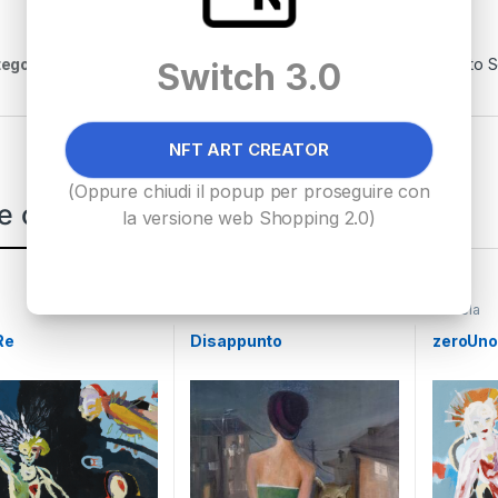
egoria:
Su Tela
Tag:
acrilico
,
acrilico su tela
,
Federico Pinto 
Switch 3.0
NFT ART CREATOR
(Oppure chiudi il popup per proseguire con
e correlate
la versione web Shopping 2.0)
Su Tela
Su Tela
Re
Disappunto
zeroUn