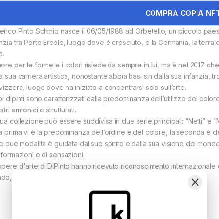
COMPRA COPIA NF
erico Pinto Schmid nasce il 06/05/1988 ad Orbetello, un piccolo pae
anzia tra Porto Ercole, luogo dove è cresciuto, e la Germania, la terra 
e.
ore per le forme e i colori risiede da sempre in lui, ma è nel 2017 che 
la sua carriera artistica, nonostante abbia basi sin dalla sua infanzia,
vizzera, luogo dove ha iniziato a concentrarsi solo sull’arte.
oi dipinti sono caratterizzati dalla predominanza dell’utilizzo del color
stri armonici e strutturati.
sua collezione può essere suddivisa in due serie principali: “Netti” e 
la prima vi è la predominanza dell’ordine e del colore, la seconda è de
 le due modalità è guidata dal suo spirito e dalla sua visione del mon
nformazioni e di sensazioni.
opere d'arte di DiPinto hanno ricevuto riconoscimento internazionale e 
do, aggiungendo prestigio a collezioni e residenze di spicco.