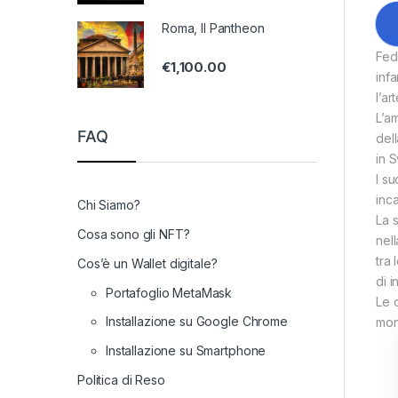
Roma, Il Pantheon
Fed
€
1,100.00
inf
l’art
L’am
FAQ
del
in S
I su
inca
Chi Siamo?
La 
Cosa sono gli NFT?
nel
tra
Cos’è un Wallet digitale?
di i
Portafoglio MetaMask
Le 
Installazione su Google Chrome
mon
Installazione su Smartphone
Politica di Reso