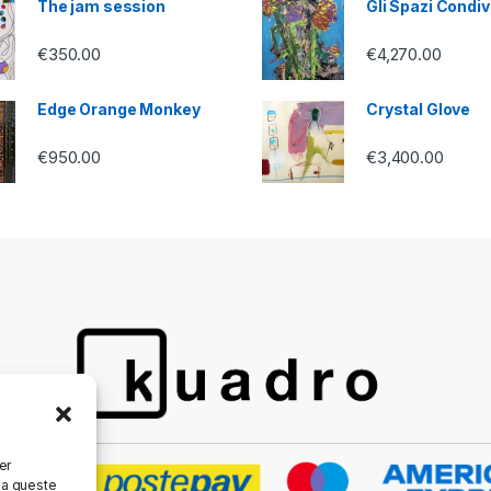
The jam session
Gli Spazi Condiv
€
350.00
€
4,270.00
Edge Orange Monkey
Crystal Glove
€
950.00
€
3,400.00
er
 a queste