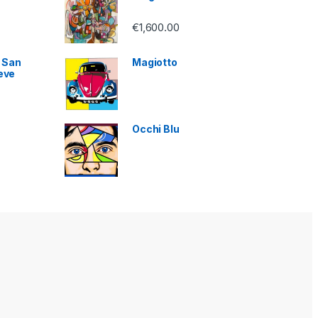
€
1,600.00
i San
Magiotto
eve
Occhi Blu