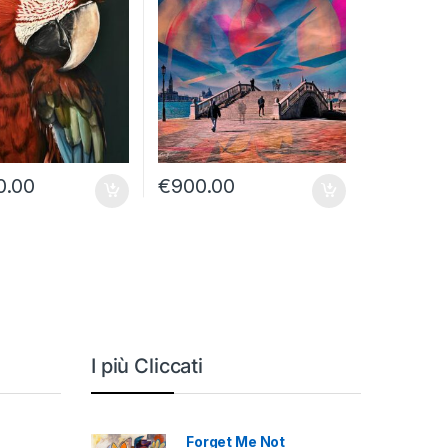
0.00
€
900.00
I più Cliccati
Forget Me Not