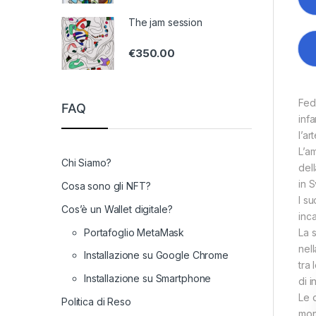
The jam session
€
350.00
Fed
FAQ
inf
l’art
L’am
Chi Siamo?
del
in S
Cosa sono gli NFT?
I su
Cos’è un Wallet digitale?
inca
Portafoglio MetaMask
La 
nel
Installazione su Google Chrome
tra
Installazione su Smartphone
di i
Le 
Politica di Reso
mon