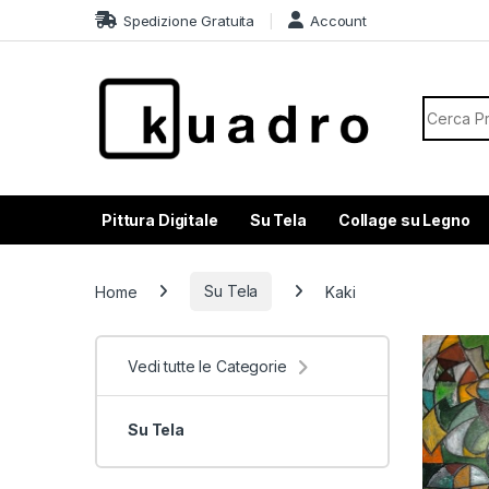
Skip to navigation
Skip to content
Spedizione Gratuita
Account
Search f
Pittura Digitale
Su Tela
Collage su Legno
Home
Su Tela
Kaki
Vedi tutte le Categorie
Su Tela