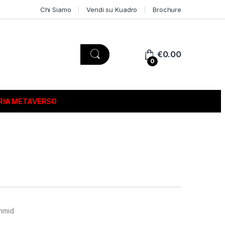
Chi Siamo
Vendi su Kuadro
Brochure
€
0.00
0
RIA METAVERSO
chmid