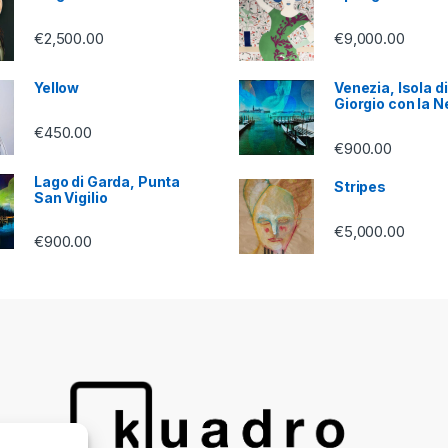
€
2,500.00
€
9,000.00
Yellow
Venezia, Isola d
Giorgio con la N
€
450.00
€
900.00
Lago di Garda, Punta
Stripes
San Vigilio
€
5,000.00
€
900.00