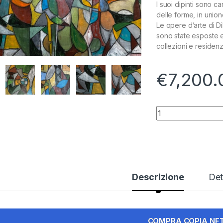
I suoi dipinti sono c
delle forme, in unione
Le opere d’arte di D
sono state esposte e
collezioni e residenz
€
7,200.
Kaki quantity
Descrizione
Det
COMPRA COPIA NF