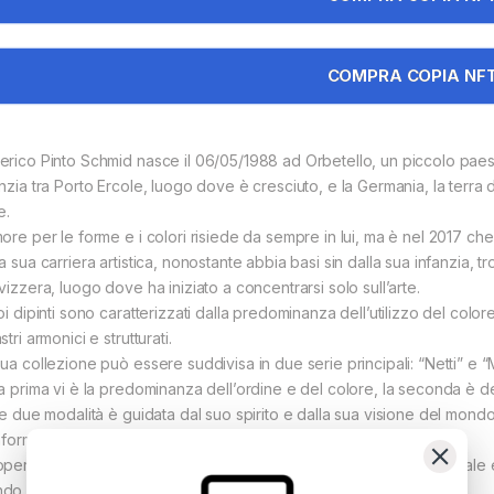
COMPRA COPIA NF
erico Pinto Schmid nasce il 06/05/1988 ad Orbetello, un piccolo pae
anzia tra Porto Ercole, luogo dove è cresciuto, e la Germania, la terra 
e.
ore per le forme e i colori risiede da sempre in lui, ma è nel 2017 che 
la sua carriera artistica, nonostante abbia basi sin dalla sua infanzia,
vizzera, luogo dove ha iniziato a concentrarsi solo sull’arte.
oi dipinti sono caratterizzati dalla predominanza dell’utilizzo del color
stri armonici e strutturati.
sua collezione può essere suddivisa in due serie principali: “Netti” e 
la prima vi è la predominanza dell’ordine e del colore, la seconda è de
 le due modalità è guidata dal suo spirito e dalla sua visione del mon
nformazioni e di sensazioni.
opere d'arte di DiPinto hanno ricevuto riconoscimento internazionale e 
do, aggiungendo prestigio a collezioni e residenze di spicco.