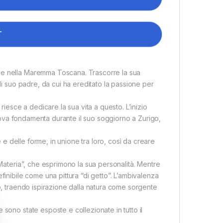
T
se nella Maremma Toscana. Trascorre la sua
di suo padre, da cui ha ereditato la passione per
riesce a dedicare la sua vita a questo. L’inizio
 trova fondamenta durante il suo soggiorno a Zurigo,
e e delle forme, in unione tra loro, così da creare
“Materia”, che esprimono la sua personalità. Mentre
finibile come una pittura “di getto”. L’ambivalenza
do, traendo ispirazione dalla natura come sorgente
sono state esposte e collezionate in tutto il