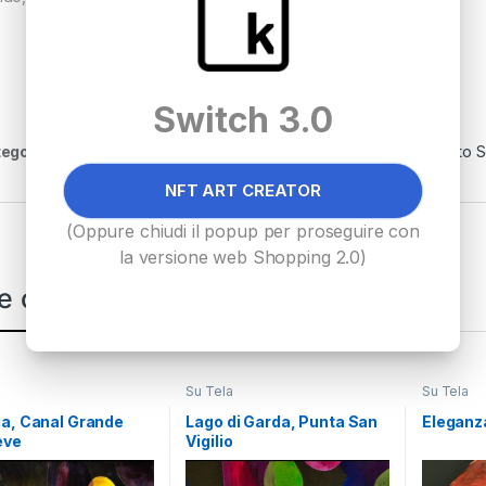
Switch 3.0
egoria:
Su Tela
Tag:
acrilico
,
acrilico su tela
,
Federico Pinto 
NFT ART CREATOR
(Oppure chiudi il popup per proseguire con
la versione web Shopping 2.0)
e correlate
Su Tela
Su Tela
a, Canal Grande
Lago di Garda, Punta San
Eleganz
eve
Vigilio