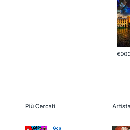
€
900
Più Cercati
Artist
Gop