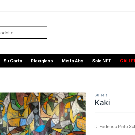
or:
Su Carta
Plexiglass
Mista Abs
Solo NFT
GALLE
Su Tela
Kaki
Di Federico Pinto S