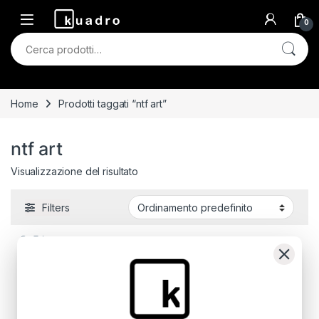
Skip to navigation
Skip to content
0
Cerca:
Home
Prodotti taggati “ntf art”
ntf art
Visualizzazione del risultato
Filters
Su Tela
Forza