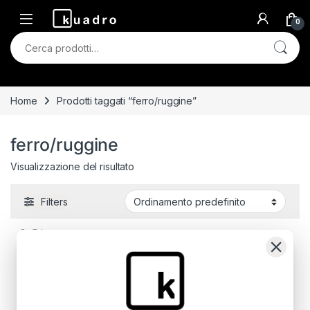
Skip to navigation
Skip to content
0
Cerca:
Home
Prodotti taggati “ferro/ruggine”
ferro/ruggine
Visualizzazione del risultato
Filters
Su Tela
Monili