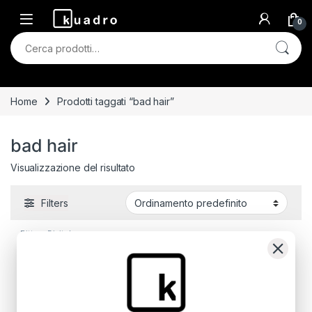
Skip to navigation
Skip to content
0
Cerca:
Home
Prodotti taggati “bad hair”
bad hair
Visualizzazione del risultato
Filters
Pittura Digitale
Bad Hair