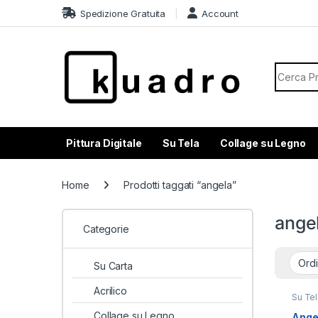
Skip to navigation
Skip to content
Spedizione Gratuita
Account
Search f
Pittura Digitale
Su Tela
Collage su Legno
Home
Prodotti taggati “angela”
ange
Categorie
Su Carta
Acrilico
Su Tel
Collage su Legno
Ange