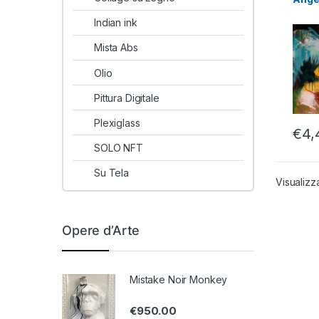
Indian ink
Mista Abs
Olio
Pittura Digitale
Plexiglass
€
4,
SOLO NFT
Su Tela
Visualizz
Opere d’Arte
Mistake Noir Monkey
€
950.00