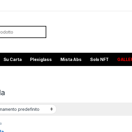
or:
Su Carta
Plexiglass
Mista Abs
Solo NFT
GALLE
la
a
la